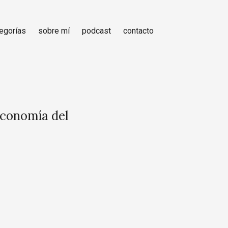
egorías
sobre mí
podcast
contacto
economía del